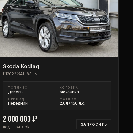
Skoda
Kodiaq
2022
41 183
км
ТОПЛИВО
КОРОБКА
Дизель
Механика
ПРИВОД
МОЩНОСТЬ
Передний
2.0л / 150 л.с.
2 000 000
₽
ЗАПРОСИТЬ
под ключ в РФ