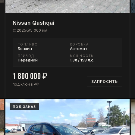
Nissan
Qashqai
2025
5 000
км
ТОПЛИВО
КОРОБКА
Бензин
Автомат
ПРИВОД
МОЩНОСТЬ
Передний
1.3л / 158 л.с.
1 800 000
₽
ЗАПРОСИТЬ
под ключ в РФ
ПОД ЗАКАЗ