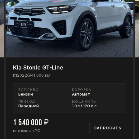
Kia
Stonic GT-Line
2022
41 000
км
ТОПЛИВО
КОРОБКА
Бензин
Автомат
ПРИВОД
МОЩНОСТЬ
Передний
1.0л / 120 л.с.
1 540 000
₽
ЗАПРОСИТЬ
под ключ в РФ