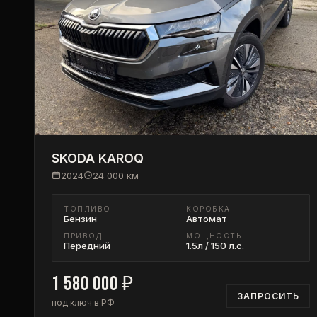
SKODA
KAROQ
2024
24 000
км
ТОПЛИВО
КОРОБКА
Бензин
Автомат
ПРИВОД
МОЩНОСТЬ
Передний
1.5л / 150 л.с.
1 580 000
₽
ЗАПРОСИТЬ
под ключ в РФ