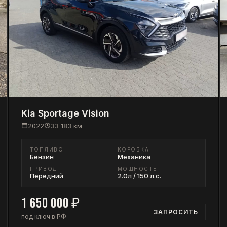
Kia
Sportage Vision
2022
33 183
км
ТОПЛИВО
КОРОБКА
Бензин
Механика
ПРИВОД
МОЩНОСТЬ
Передний
2.0л / 150 л.с.
1 650 000
₽
ЗАПРОСИТЬ
под ключ в РФ