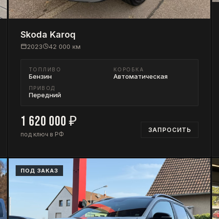
Skoda
Karoq
2023
42 000
км
ТОПЛИВО
КОРОБКА
Бензин
Автоматическая
ПРИВОД
Передний
1 620 000
₽
ЗАПРОСИТЬ
под ключ в РФ
ПОД ЗАКАЗ